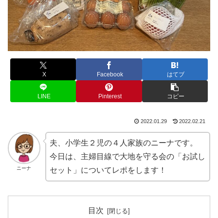
X
Facebook
はてブ
LINE
Pinterest
コピー
2022.01.29
2022.02.21
夫、小学生２児の４人家族のニーナです。
今日は、主婦目線で大地を守る会の「お試し
ニーナ
セット」についてレポをします！
目次