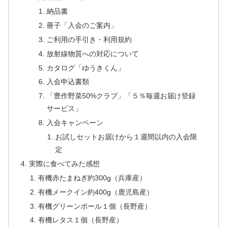
納品書
冊子「入会のご案内」
ご利用の手引き・利用規約
放射線物質への対応について
カタログ「ゆうきくん」
入会申込書類
「豊作野菜50%クラブ」「５％毎週お届け登録
サービス」
入会キャンペーン
お試しセットお届けから１週間以内の入会限
定
実際に食べてみた感想
有機赤たまねぎ約300g（兵庫産）
有機メークイン約400g（鹿児島産）
有機グリーンボール１個（長野産）
有機レタス１個（長野産）